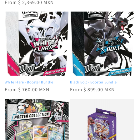
price
From $ 2,369.00 MXN
price
price
White Flare - Booster Bundle
Black Bolt - Booster Bundle
Regular
From $ 760.00 MXN
Regular
From $ 899.00 MXN
price
price