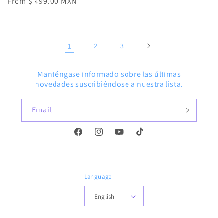
price
From $ 499.00 MXN
price
price
price
1
2
3
Manténgase informado sobre las últimas
novedades suscribiéndose a nuestra lista.
Email
Facebook
Instagram
YouTube
TikTok
Language
English