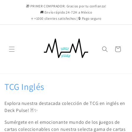
Skip to
🎁 PRIMER COMPRADOR: Gracias por tu confianza!
content
🚚 Envío rápido 24-72H a México
⭐ +1000 clientes satisfechos | 🔒 Pago seguro
Cart
C
TCG Inglés
o
Explora nuestra destacada colección de TCG en inglés en
l
Deck Pulse! 🃏✨
l
Sumérgete en el emocionante mundo de los juegos de
cartas coleccionables con nuestra selecta gama de cartas