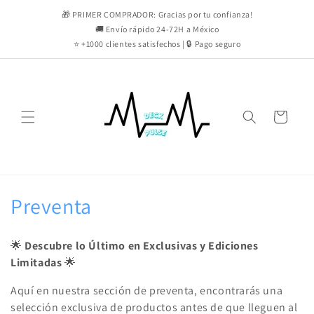
Ir
directamente
🎁 PRIMER COMPRADOR: Gracias por tu confianza!
al contenido
🚚 Envío rápido 24-72H a México
⭐ +1000 clientes satisfechos | 🔒 Pago seguro
Carrito
C
Preventa
o
🌟
Descubre lo Último en Exclusivas y Ediciones
l
Limitadas
🌟
e
Aquí en nuestra sección de preventa, encontrarás una
selección exclusiva de productos antes de que lleguen al