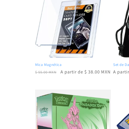
Mica Magnética
Set de D
Precio
Precio
A partir de $ 38.00 MXN
Precio
A parti
$ 55.00 MXN
habitual
de
habitu
oferta