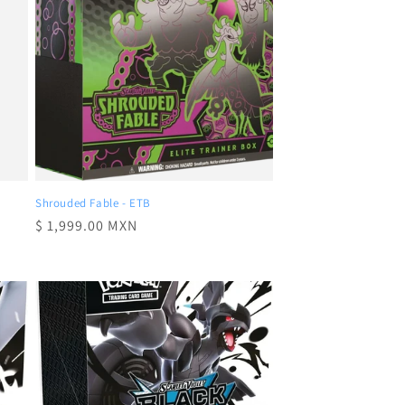
Shrouded Fable - ETB
Precio
$ 1,999.00 MXN
habitual