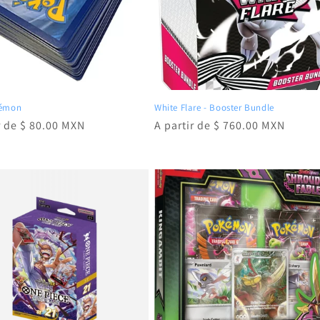
kémon
White Flare - Booster Bundle
r de $ 80.00 MXN
Precio
A partir de $ 760.00 MXN
al
habitual