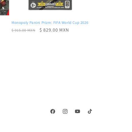
Monopoly Panini Prizm: FIFA World Cup 2026
Precio
Precio
$ 829.00 MXN
$ 915.00 MXN
habitual
de
oferta
Facebook
Instagram
YouTube
TikTok