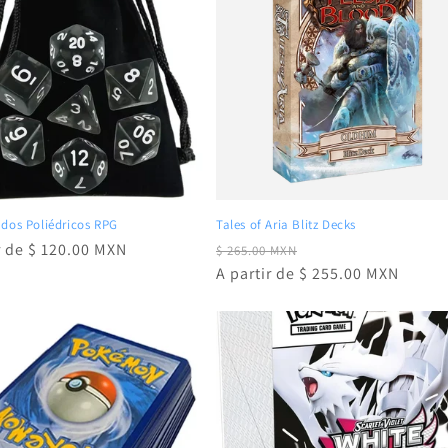
ados Poliédricos RPG
Tales of Aria Blitz Decks
r de $ 120.00 MXN
Precio
Precio
$ 265.00 MXN
al
habitual
A partir de $ 255.00 MXN
de
oferta