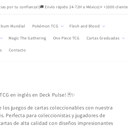
as por tu confianza!
|
🚚 Envío rápido 24-72H a México
|
⭐ +1000 cliente
lbum Mundial
Pokémon TCG
Flesh and Blood
Magic The Gathering
One Piece TCG
Cartas Graduadas
s
Contacto
TCG en inglés en Deck Pulse! 🃏✨
os juegos de cartas coleccionables con nuestra
és. Perfecta para coleccionistas y jugadores de
 cartas de alta calidad con diseños impresionantes