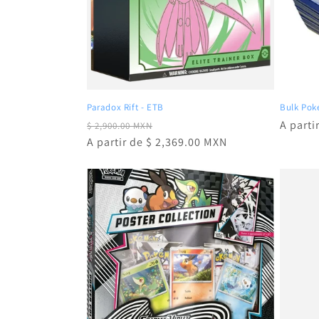
Paradox Rift - ETB
Bulk Po
Precio
Precio
Precio
A parti
$ 2,900.00 MXN
habitual
A partir de $ 2,369.00 MXN
de
habitu
oferta