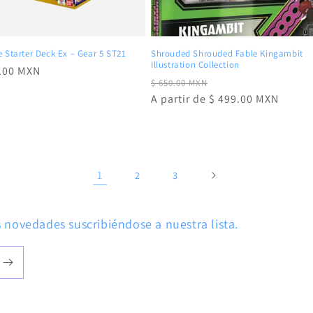
 Starter Deck Ex – Gear 5 ST21
Shrouded Shrouded Fable Kingambit
Illustration Collection
5.00 MXN
Precio
Precio
$ 650.00 MXN
al
habitual
A partir de $ 499.00 MXN
de
oferta
1
2
3
novedades suscribiéndose a nuestra lista.