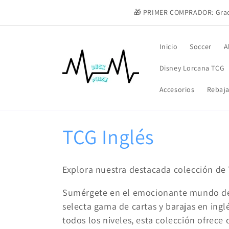
Ir
directamente
🎁 PRIMER COMPRADOR: Graci
al contenido
Inicio
Soccer
A
Disney Lorcana TCG
Accesorios
Rebaja
C
TCG Inglés
o
Explora nuestra destacada colección de 
l
Sumérgete en el emocionante mundo de l
selecta gama de cartas y barajas en ingl
e
todos los niveles, esta colección ofrece