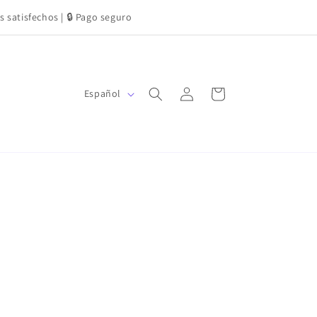
s satisfechos | 🔒 Pago seguro
Iniciar
I
Carrito
Español
sesión
d
i
o
m
a