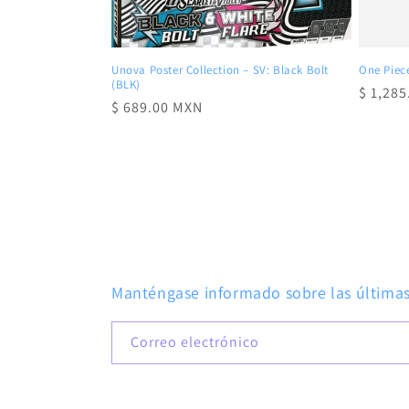
Unova Poster Collection – SV: Black Bolt
One Piece
(BLK)
Precio
$ 1,28
Precio
$ 689.00 MXN
habitu
habitual
Manténgase informado sobre las últimas 
Correo electrónico