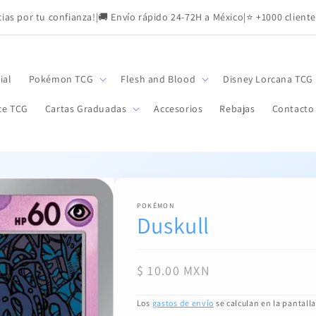
as por tu confianza!
|
🚚 Envío rápido 24-72H a México
|
⭐ +1000 cliente
ial
Pokémon TCG
Flesh and Blood
Disney Lorcana TCG
ce TCG
Cartas Graduadas
Accesorios
Rebajas
Contacto
POKÉMON
Duskull
Precio
$ 10.00 MXN
habitual
Los
gastos de envío
se calculan en la pantall