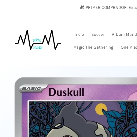
Ir
directamente
🎁 PRIMER COMPRADOR: Graci
al contenido
Inicio
Soccer
Album Mund
Magic The Gathering
One Pie
Ir
directamente
a la
información
del producto