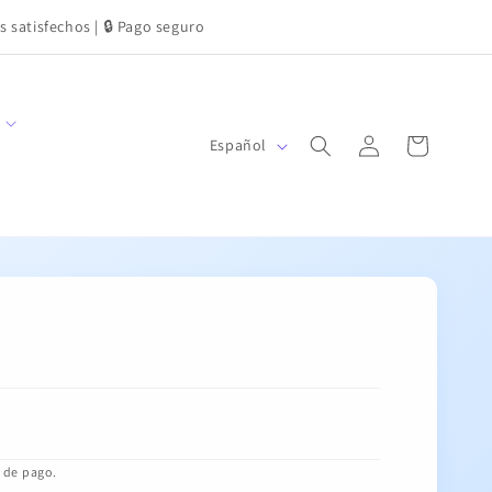
s satisfechos | 🔒 Pago seguro
Iniciar
I
Carrito
Español
sesión
d
i
o
m
a
a de pago.