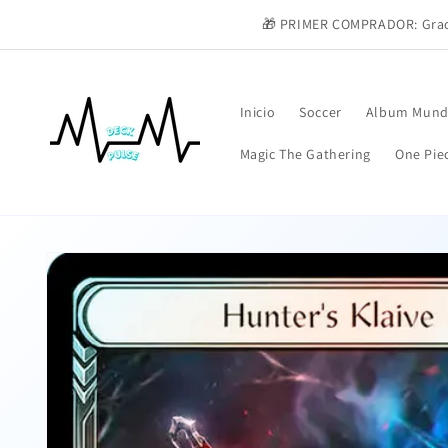
Ir
directamente
🎁 PRIMER COMPRADOR: Graci
al contenido
Inicio
Soccer
Album Mund
Magic The Gathering
One Pie
Ir
directamente
a la
información
del producto