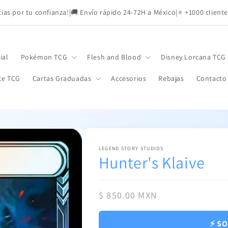
as por tu confianza!
|
🚚 Envío rápido 24-72H a México
|
⭐ +1000 cliente
ial
Pokémon TCG
Flesh and Blood
Disney Lorcana TCG
ce TCG
Cartas Graduadas
Accesorios
Rebajas
Contacto
LEGEND STORY STUDIOS
Hunter's Klaive
Precio
$ 850.00 MXN
habitual
⚡ SO