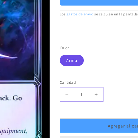
Los
gastos de envío
se calculan en la pantall
Color
Arma
Cantidad
Cantidad
Reducir
Aumentar
cantidad
cantidad
para
para
Hunter&#39;s
Hunter&#39;s
Klaive
Klaive
Agregar al ca