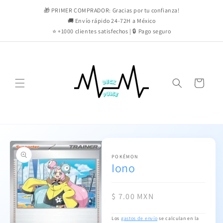
Ir
directamente
🎁 PRIMER COMPRADOR: Gracias por tu confianza!
al contenido
🚚 Envío rápido 24-72H a México
⭐ +1000 clientes satisfechos | 🔒 Pago seguro
Carrito
Ir
directamente
a la
información
POKÉMON
Iono
del producto
Precio
$ 7.00 MXN
habitual
Los
gastos de envío
se calculan en la