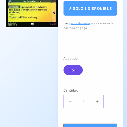
⚡ SOLO 1 DISPONIBLE
Los
gastos de envío
se calculan en la
pantalla de pago.
Abrir
elemento
multimedia
1
en
una
ventana
Acabado
modal
Foil
Cantidad
Cantidad
Reducir
Aumentar
cantidad
cantidad
para
para
Mr.
Mr.