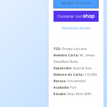
Smee
Smee
Agregar al carrito
-
-
Steadfast
Steadfast
Mate
Mate
Más opciones de pago
TCG:
Disney Lorcana
Nombre Carta:
Mr. Smee -
Steadfast Mate
Expansión:
Azurite Sea
Número de Carta:
175/204
Rareza:
Uncommon
Acabado:
Foil
Estado:
Near Mint (NM)