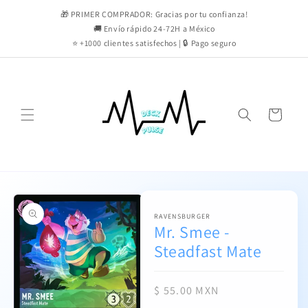
Ir
directamente
🎁 PRIMER COMPRADOR: Gracias por tu confianza!
al contenido
🚚 Envío rápido 24-72H a México
⭐ +1000 clientes satisfechos | 🔒 Pago seguro
Carrito
Ir
directamente
a la
información
RAVENSBURGER
Mr. Smee -
del producto
Steadfast Mate
Precio
$ 55.00 MXN
habitual