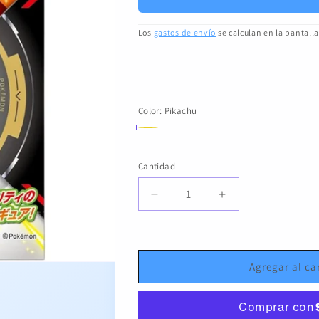
Los
gastos de envío
se calculan en la pantall
Color:
Pikachu
Pikachu
Cantidad
Cantidad
Reducir
Aumentar
cantidad
cantidad
para
para
MS-
MS-
01
01
Agregar al ca
Pikachu
Pikachu