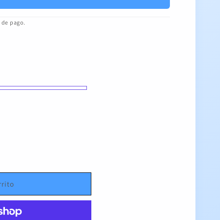
a de pago.
rrito