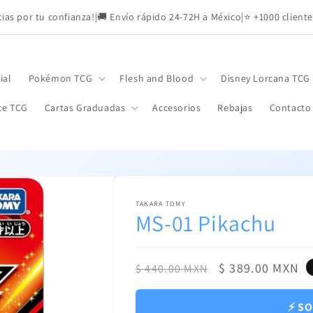
as por tu confianza!
|
🚚 Envío rápido 24-72H a México
|
⭐ +1000 cliente
ial
Pokémon TCG
Flesh and Blood
Disney Lorcana TCG
ce TCG
Cartas Graduadas
Accesorios
Rebajas
Contacto
TAKARA TOMY
MS-01 Pikachu
Precio
Precio
$ 389.00 MXN
$ 440.00 MXN
habitual
de
oferta
⚡ SO