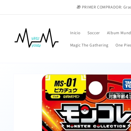
Ir
directamente
🎁 PRIMER COMPRADOR: Graci
al contenido
Inicio
Soccer
Album Mund
Magic The Gathering
One Pie
Ir
directamente
a la
información
del producto