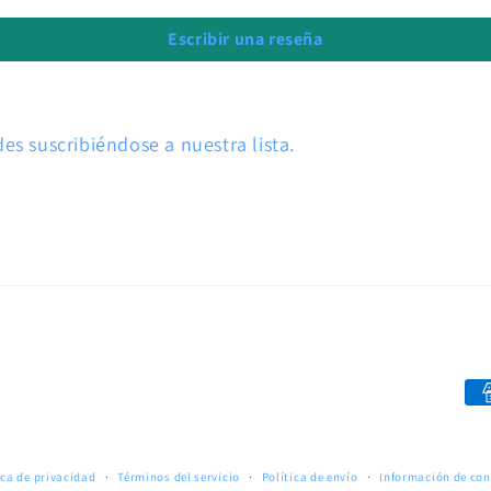
Escribir una reseña
s suscribiéndose a nuestra lista.
Fo
de
pa
ica de privacidad
Términos del servicio
Política de envío
Información de co