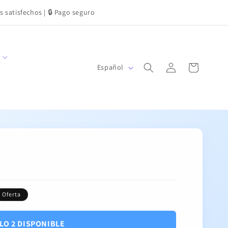
s satisfechos | 🔒 Pago seguro
Iniciar
I
Carrito
Español
sesión
d
i
o
m
a
Oferta
LO 2 DISPONIBLE