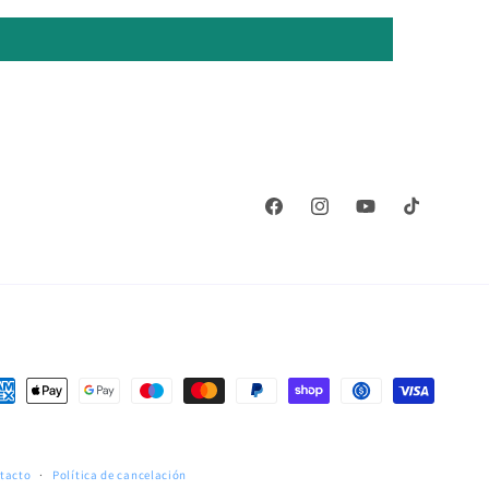
Facebook
Instagram
YouTube
TikTok
rmas
go
ntacto
Política de cancelación