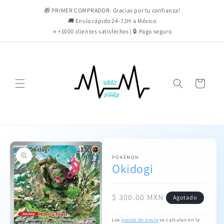
Ir
directamente
🎁 PRIMER COMPRADOR: Gracias por tu confianza!
al contenido
🚚 Envío rápido 24-72H a México
⭐ +1000 clientes satisfechos | 🔒 Pago seguro
Carrito
Ir
directamente
a la
información
POKÉMON
Okidogi
del producto
Precio
$ 300.00 MXN
Agotado
habitual
Los
gastos de envío
se calculan en la