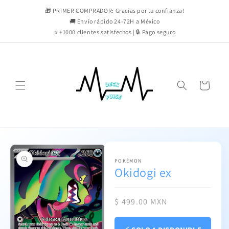
Ir
directamente
🎁 PRIMER COMPRADOR: Gracias por tu confianza!
al contenido
🚚 Envío rápido 24-72H a México
⭐ +1000 clientes satisfechos | 🔒 Pago seguro
Carrito
Ir
directamente
a la
información
POKÉMON
Okidogi ex
del producto
Precio
$ 499.00 MXN
habitual