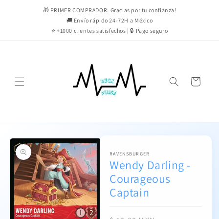
Ir
directamente
🎁 PRIMER COMPRADOR: Gracias por tu confianza!
al contenido
🚚 Envío rápido 24-72H a México
⭐ +1000 clientes satisfechos | 🔒 Pago seguro
Carrito
Ir
directamente
a la
información
RAVENSBURGER
Wendy Darling -
del producto
Courageous
Captain