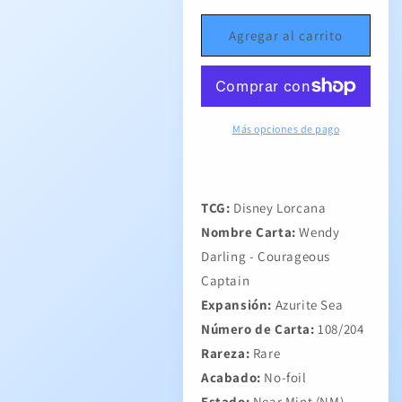
Wendy
Wendy
Darling
Darling
Agregar al carrito
-
-
Courageous
Courageous
Captain
Captain
Más opciones de pago
TCG:
Disney Lorcana
Nombre Carta:
Wendy
Darling - Courageous
Captain
Expansión:
Azurite Sea
Número de Carta:
108/204
Rareza:
Rare
Acabado:
No-foil
Estado:
Near Mint (NM)